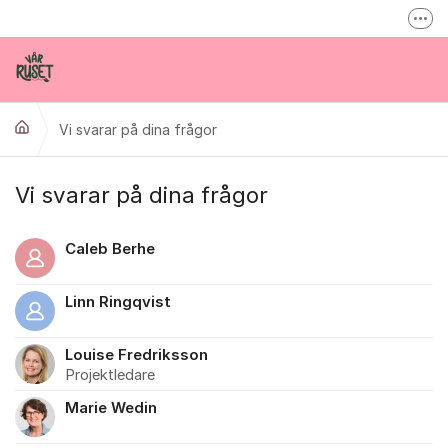
Hoppa till innehåll
Fler
Inspireras inne på varruset.se
Vårruset på Facebook
Vi svarar på dina frågor
info@varruset.se
Vi svarar på dina frågor
Caleb Berhe
Linn Ringqvist
Louise Fredriksson
Projektledare
Marie Wedin