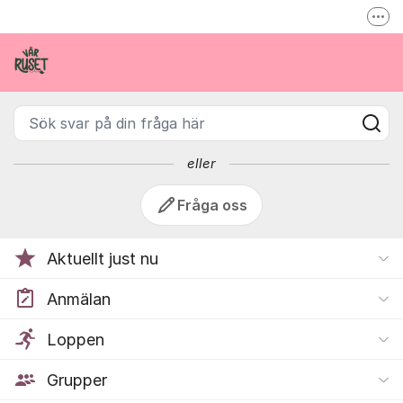
Hoppa till innehåll
Fler
Vårruset
Inspireras inne på varruset.se
Vårruset på Facebook
Sök svar på din fråga här
info@varruset.se
eller
Fråga oss
Aktuellt just nu
Anmälan
Loppen
Grupper