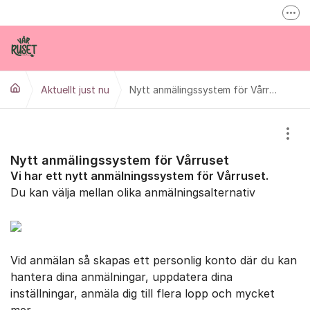
Hoppa till innehåll
Fler
Inspireras inne på varruset.se
Vårruset på Facebook
Aktuellt just nu
info@varruset.se
Nytt anmälingssystem för Vårruset
Visa
Nytt anmälingssystem för Vårruset
Vi har ett nytt anmälningssystem för Vårruset.
Du kan välja mellan olika anmälningsalternativ
Vid anmälan så skapas ett personlig konto där du kan
hantera dina anmälningar, uppdatera dina
inställningar, anmäla dig till flera lopp och mycket