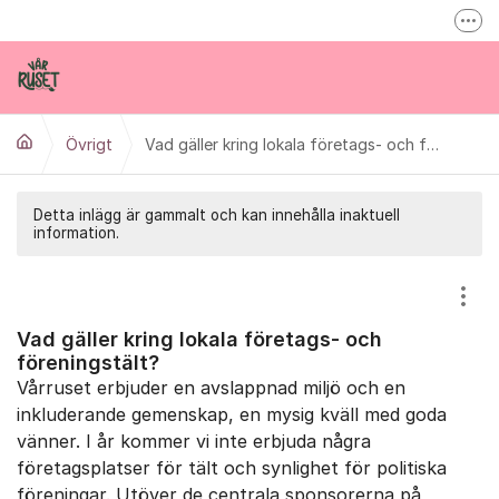
Hoppa till innehåll
Fler
Inspireras inne på varruset.se
Vårruset på Facebook
Övrigt
info@varruset.se
Vad gäller kring lokala företags- och föreningstält?
Detta inlägg är gammalt och kan innehålla inaktuell
information.
Visa
Vad gäller kring lokala företags- och
föreningstält?
Vårruset erbjuder en avslappnad miljö och en
inkluderande gemenskap, en mysig kväll med goda
vänner. I år kommer vi inte erbjuda några
företagsplatser för tält och synlighet för politiska
föreningar. Utöver de centrala sponsorerna på