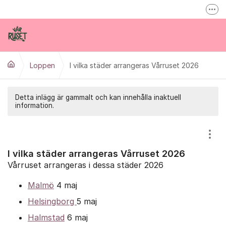
Hoppa till innehåll
Fler
Inspireras inne på varruset.se
Vårruset på Facebook
Loppen
I vilka städer arrangeras Vårruset 2026
info@varruset.se
Detta inlägg är gammalt och kan innehålla inaktuell
information.
Visa
I vilka städer arrangeras Vårruset 2026
Vårruset arrangeras i dessa städer 2026
Malmö
4 maj
Helsingborg
5 maj
Halmstad
6 maj